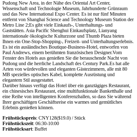
Pudong New Area, in der Nähe des Oriental Art Center,
Wissenschaft und Technologie Museum, Jahrhunderte Grünraum
und das New International Expo Center. Es ist nur fünf Minuten
entfernt von Shanghai Science and Technology Museum Station der
Metro Line 2;Es gibt viele Einkaufs-, Unterhaltungs- und
Gaststätten. Asia Pacific Shenghui Einkaufsplatz, Lianyang
internationale ökologische Kulturzone und Thumb Plaza bieten
Ihnen ein One-Stop-Shopping-, Freizeit- und Unterhaltungserlebnis.
Es ist ein ausländisches Boutique-Business-Hotel, entworfen von
Paul Andrews, einem berühmten französischen Designer.Vom
Fenster des Hotels aus genießen Sie die berauschende Nacht von
Pudong und die herrliche Landschaft des Century Park.Es hat alle
Arten von würdevollen und eleganten Gästezimmern, alle mit 80
MB spezielles optisches Kabel, komplette Ausrüstung und
elegantem Stil ausgestattet.
Darüber hinaus verfügt das Hotel über ein ganztägiges Restaurant,
ein chinesisches Restaurant, eine multifunktionale Banketthalle und
eine Reihe von intelligenten Konferenzhallen, so dass Sie während
Ihrer geschäftigen Geschäftsreise ein warmes und gemütliches
Erlebnis genießen können.
Frühstückspreis
: CNY128($19.0) / Stück
Frühstückszeit
: 06:30-10:00
Frühstücksart
: Buffet