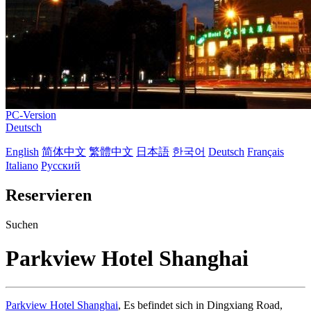
PC-Version
Deutsch
English
简体中文
繁體中文
日本語
한국어
Deutsch
Français
Italiano
Русский
Reservieren
Suchen
Parkview Hotel Shanghai
Parkview Hotel Shanghai
, Es befindet sich in Dingxiang Road,